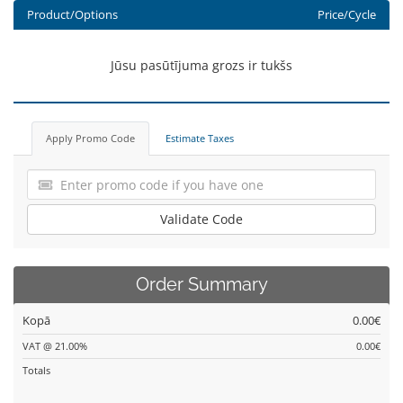
Product/Options
Price/Cycle
Jūsu pasūtījuma grozs ir tukšs
Apply Promo Code
Estimate Taxes
Validate Code
Order Summary
Kopā
0.00€
VAT @ 21.00%
0.00€
Totals