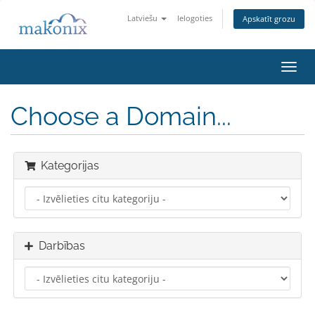
Latviešu
Ielogoties
Apskatīt grozu
Toggl
navig
Choose a Domain...
Kategorijas
Darbības