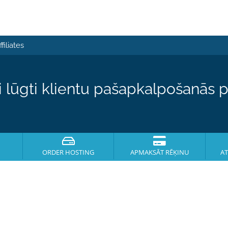
ffiliates
i lūgti klientu pašapkalpošanās p
ORDER HOSTING
APMAKSĀT RĒĶINU
AT