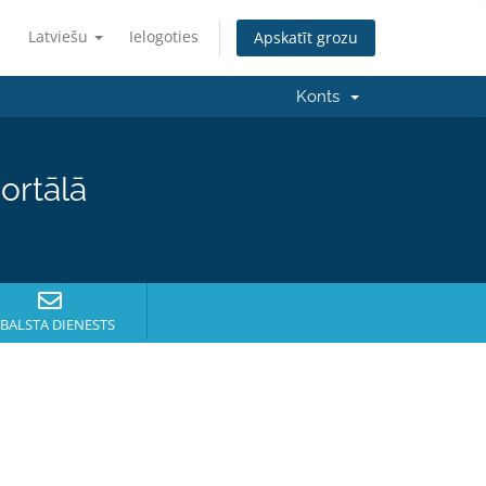
Latviešu
Ielogoties
Apskatīt grozu
Konts
ortālā
BALSTA DIENESTS