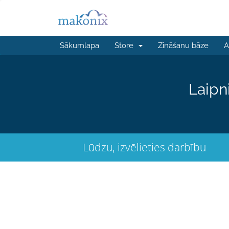
Sākumlapa
Store
Zināšanu bāze
A
Laipn
Lūdzu, izvēlieties darbību